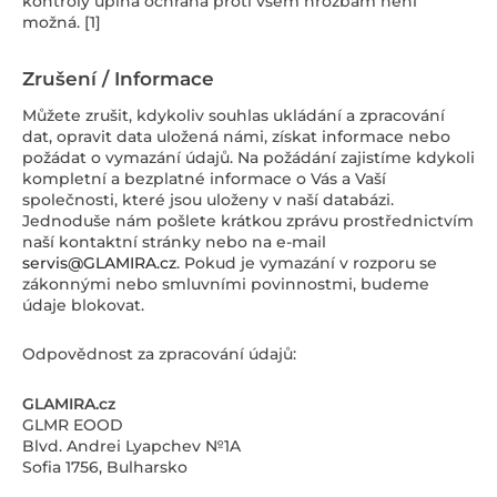
kontroly úplná ochrana proti všem hrozbám není
možná. [1]
Zrušení / Informace
Můžete zrušit, kdykoliv souhlas ukládání a zpracování
dat, opravit data uložená námi, získat informace nebo
požádat o vymazání údajů. Na požádání zajistíme kdykoli
kompletní a bezplatné informace o Vás a Vaší
společnosti, které jsou uloženy v naší databázi.
Jednoduše nám pošlete krátkou zprávu prostřednictvím
naší kontaktní stránky nebo na e-mail
servis@GLAMIRA.cz
. Pokud je vymazání v rozporu se
zákonnými nebo smluvními povinnostmi, budeme
údaje blokovat.
Odpovědnost za zpracování údajů:
GLAMIRA.cz
GLMR EOOD
Blvd. Andrei Lyapchev №1A
Sofia 1756, Bulharsko