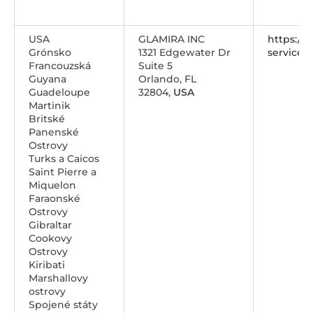
USA
GLAMIRA INC
https://
Grónsko
1321 Edgewater Dr
service@
Francouzská
Suite 5
Guyana
Orlando, FL
Guadeloupe
32804,
USA
Martinik
Britské
Panenské
Ostrovy
Turks a Caicos
Saint Pierre a
Miquelon
Faraonské
Ostrovy
Gibraltar
Cookovy
Ostrovy
Kiribati
Marshallovy
ostrovy
Spojené státy