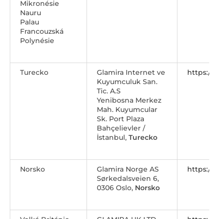
Mikronésie
Nauru
Palau
Francouzská
Polynésie
Turecko
Glamira Internet ve
https://
Kuyumculuk San.
Tic. A.S
Yenibosna Merkez
Mah. Kuyumcular
Sk. Port Plaza
Bahçelievler /
İstanbul,
Turecko
Norsko
Glamira Norge AS
https://
Sørkedalsveien 6,
0306 Oslo,
Norsko