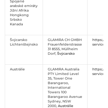
Spojené
arabské emiráty
Jižní Afrika
Hongkong
Srbsko
Kanada
Švýcarsko
GLAMIRA CH GMBH
https://
Lichtenštejnsko
Frauenfelderstrasse
service@
31 8555, Müllheim
Dorf,
Švýcarsko
Austrálie
GLAMIRA Australia
https://
PTY Limited Level
service@
35, Tower One
Barangaroo,
International
Towers 100
Barangaroo Avenue
Sydney, NSW
2000,
Austrálie