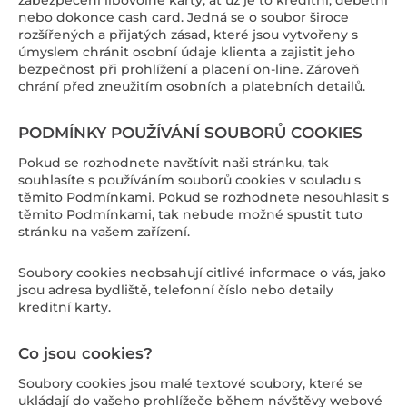
zabezpečení libovolné karty, ať už je to kreditní, debetní
nebo dokonce cash card. Jedná se o soubor široce
rozšířených a přijatých zásad, které jsou vytvořeny s
úmyslem chránit osobní údaje klienta a zajistit jeho
bezpečnost při prohlížení a placení on-line. Zároveň
chrání před zneužitím osobních a platebních detailů.
PODMÍNKY POUŽÍVÁNÍ SOUBORŮ COOKIES
Pokud se rozhodnete navštívit naši stránku, tak
souhlasíte s používáním souborů cookies v souladu s
těmito Podmínkami. Pokud se rozhodnete nesouhlasit s
těmito Podmínkami, tak nebude možné spustit tuto
stránku na vašem zařízení.
Soubory cookies neobsahují citlivé informace o vás, jako
jsou adresa bydliště, telefonní číslo nebo detaily
kreditní karty.
Co jsou cookies?
Soubory cookies jsou malé textové soubory, které se
ukládají do vašeho prohlížeče během návštěvy webové