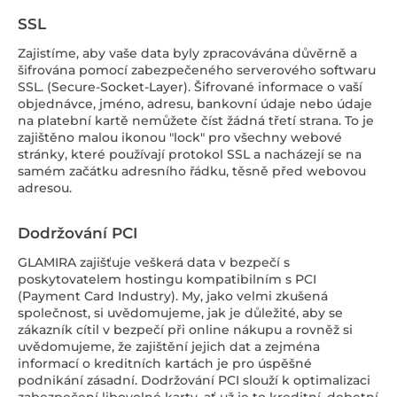
SSL
Zajistíme, aby vaše data byly zpracovávána důvěrně a
šifrována pomocí zabezpečeného serverového softwaru
SSL. (Secure-Socket-Layer). Šifrované informace o vaší
objednávce, jméno, adresu, bankovní údaje nebo údaje
na platební kartě nemůžete číst žádná třetí strana. To je
zajištěno malou ikonou "lock" pro všechny webové
stránky, které používají protokol SSL a nacházejí se na
samém začátku adresního řádku, těsně před webovou
adresou.
Dodržování PCI
GLAMIRA zajišťuje veškerá data v bezpečí s
poskytovatelem hostingu kompatibilním s PCI
(Payment Card Industry). My, jako velmi zkušená
společnost, si uvědomujeme, jak je důležité, aby se
zákazník cítil v bezpečí při online nákupu a rovněž si
uvědomujeme, že zajištění jejich dat a zejména
informací o kreditních kartách je pro úspěšné
podnikání zásadní. Dodržování PCI slouží k optimalizaci