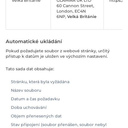
Velká Británie
GLAMIRA UK LTD
https://
60 Cannon Street,
London, EC4N
6NP,
Velká Británie
Automatické ukládání
Pokud požadujete soubor z webové stránky, určitý
přístup k datům je uložen ve výchozím nastavení.
Tato sada dat obsahuje:
Stránku, která byla vyžádána
Název souboru
Datum a čas požadavku
Doba uchovávání
Objem přenesených dat
Stav připojení (soubor přenášen, soubor nebyl