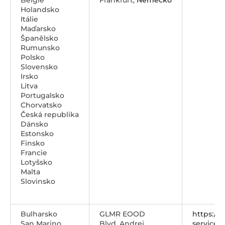
Belgie
Frankfurt,
Německo
Holandsko
Itálie
Maďarsko
Španělsko
Rumunsko
Polsko
Slovensko
Irsko
Litva
Portugalsko
Chorvatsko
Česká republika
Dánsko
Estonsko
Finsko
Francie
Lotyšsko
Malta
Slovinsko
Bulharsko
GLMR EOOD
https://
San Marino
Blvd. Andrei
service@