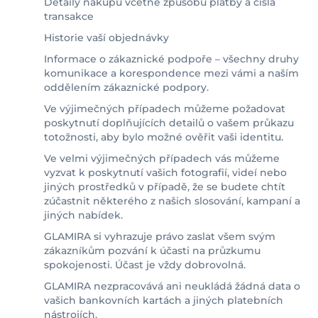
Detaily nákupu včetně způsobu platby a čísla
transakce
Historie vaší objednávky
Informace o zákaznické podpoře – všechny druhy
komunikace a korespondence mezi vámi a naším
oddělením zákaznické podpory.
Ve výjimečných případech můžeme požadovat
poskytnutí doplňujících detailů o vašem průkazu
totožnosti, aby bylo možné ověřit vaši identitu.
Ve velmi výjimečných případech vás můžeme
vyzvat k poskytnutí vašich fotografií, videí nebo
jiných prostředků v případě, že se budete chtít
zúčastnit některého z našich slosování, kampaní a
jiných nabídek.
GLAMIRA si vyhrazuje právo zaslat všem svým
zákazníkům pozvání k účasti na průzkumu
spokojenosti. Účast je vždy dobrovolná.
GLAMIRA nezpracovává ani neukládá žádná data o
vašich bankovních kartách a jiných platebních
nástrojích.