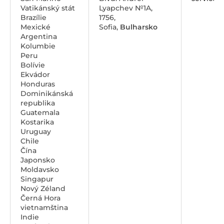
Vatikánský stát
Lyapchev №1A,
Brazílie
1756,
Mexické
Sofia,
Bulharsko
Argentina
Kolumbie
Peru
Bolívie
Ekvádor
Honduras
Dominikánská
republika
Guatemala
Kostarika
Uruguay
Chile
Čína
Japonsko
Moldavsko
Singapur
Nový Zéland
Černá Hora
vietnamština
Indie