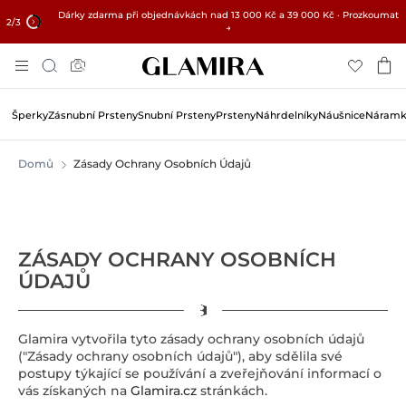
Dárky zdarma při objednávkách nad 13 000 Kč a 39 000 Kč · Prozkoumat
✓ 60denní vrácení ✓ Zdarma úprava velikosti
15% na všechny objednávky →
2
/3
→
Přejít
Hledat
Na
Obsah
Šperky
Zásnubní Prsteny
Snubní Prsteny
Prsteny
Náhrdelníky
Náušnice
Náramk
Domů
Zásady Ochrany Osobních Údajů
ZÁSADY OCHRANY OSOBNÍCH
ÚDAJŮ
Glamira vytvořila tyto zásady ochrany osobních údajů
("Zásady ochrany osobních údajů"), aby sdělila své
postupy týkající se používání a zveřejňování informací o
vás získaných na
Glamira.cz
stránkách.