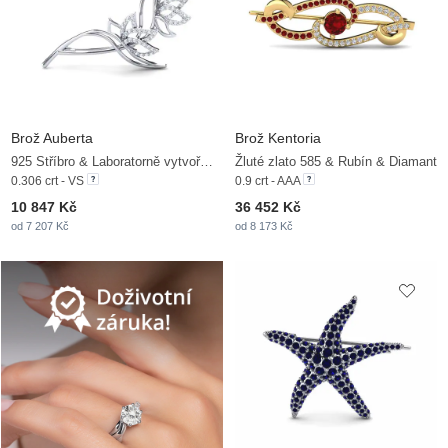
Brož Auberta
Brož Kentoria
925 Stříbro & Laboratorně vytvořené diamanty
Žluté zlato 585 & Rubín & Diamant
0.306 crt - VS
0.9 crt - AAA
10 847 Kč
36 452 Kč
od 7 207 Kč
od 8 173 Kč