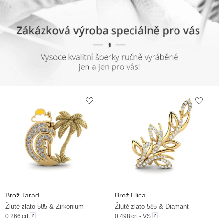
Brož Jarad
Brož Elica
Žluté zlato 585 & Zirkonium
Žluté zlato 585 & Diamant
0.266 crt
0.498 crt - VS