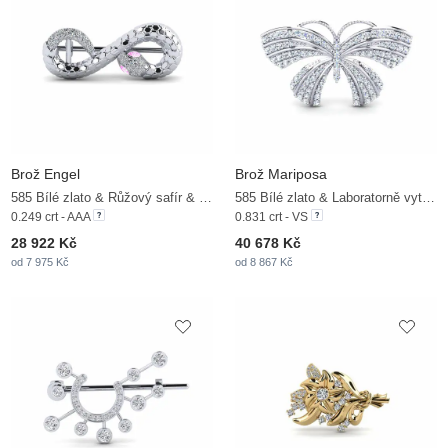
Brož Engel
Brož Mariposa
585 Bílé zlato & Růžový safír & Zirkonium
585 Bílé zlato & Laboratorně vytvořené diamanty
0.249 crt - AAA
0.831 crt - VS
28 922 Kč
40 678 Kč
od 7 975 Kč
od 8 867 Kč