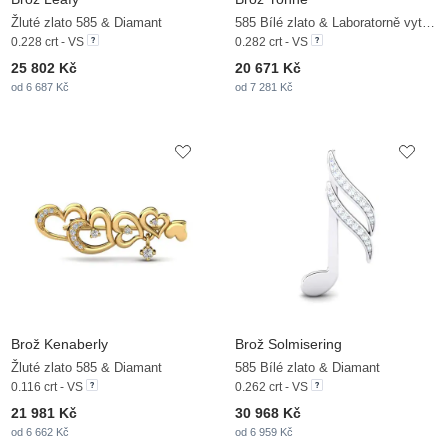
Žluté zlato 585 & Diamant
585 Bílé zlato & Laboratorně vytvořené diamanty
0.228 crt - VS
0.282 crt - VS
25 802 Kč
20 671 Kč
od 6 687 Kč
od 7 281 Kč
Brož Kenaberly
Brož Solmisering
Žluté zlato 585 & Diamant
585 Bílé zlato & Diamant
0.116 crt - VS
0.262 crt - VS
21 981 Kč
30 968 Kč
od 6 662 Kč
od 6 959 Kč