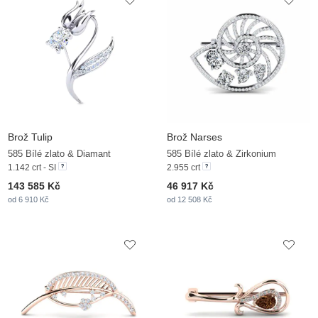
Brož Tulip
Brož Narses
585 Bílé zlato & Diamant
585 Bílé zlato & Zirkonium
1.142 crt - SI
2.955 crt
143 585 Kč
46 917 Kč
od 6 910 Kč
od 12 508 Kč