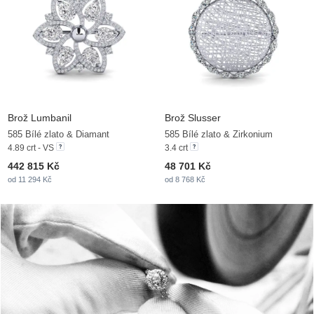
Brož Lumbanil
Brož Slusser
585 Bílé zlato & Diamant
585 Bílé zlato & Zirkonium
4.89 crt - VS
3.4 crt
442 815 Kč
48 701 Kč
od 11 294 Kč
od 8 768 Kč