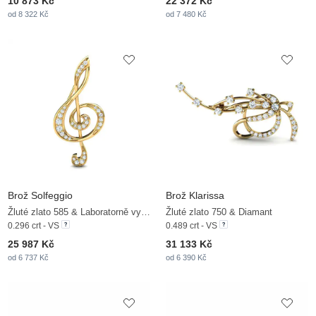
10 873 Kč
22 372 Kč
od 8 322 Kč
od 7 480 Kč
Brož Solfeggio
Brož Klarissa
Žluté zlato 585 & Laboratorně vytvořené diamanty
Žluté zlato 750 & Diamant
0.296 crt - VS
0.489 crt - VS
25 987 Kč
31 133 Kč
od 6 737 Kč
od 6 390 Kč