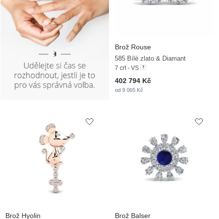
Brož Rouse
585 Bílé zlato & Diamant
7 crt - VS
402 794 Kč
od 9 065 Kč
Brož Hyolin
Brož Balser