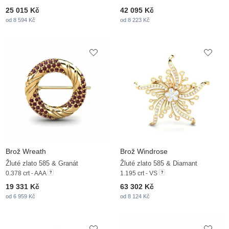
25 015 Kč
42 095 Kč
od 8 594 Kč
od 8 223 Kč
Brož Wreath
Brož Windrose
Žluté zlato 585 & Granát
Žluté zlato 585 & Diamant
0.378 crt - AAA
1.195 crt - VS
19 331 Kč
63 302 Kč
od 6 959 Kč
od 8 124 Kč