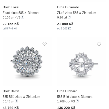
Brož Enkel
Brož Buxembr
Žluté zlato 585 & Diamant
Žluté zlato 585 & Zirkonium
0.105 crt - VS
0.36 crt
22 155 Kč
21 089 Kč
od 5 746 Kč
od 7 207 Kč
Brož Belfin
Brož Hibbard
585 Bílé zlato & Zirkonium
585 Bílé zlato & Diamant
5.145 crt
1.708 crt - VS
43 769 Kč
136 220 Kč