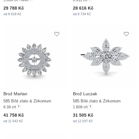
5.608 crt - AAA
0.911 crt
29 788 Kč
28 616 Kč
od 8 618 Kč
od 9 734 Kč
Brož Marlan
Brož Luczak
585 Bílé zlato & Zirkonium
585 Bílé zlato & Zirkonium
6.38 crt
1.808 crt
41 758 Kč
31 505 Kč
od 11 542 Kč
od 12 037 Kč