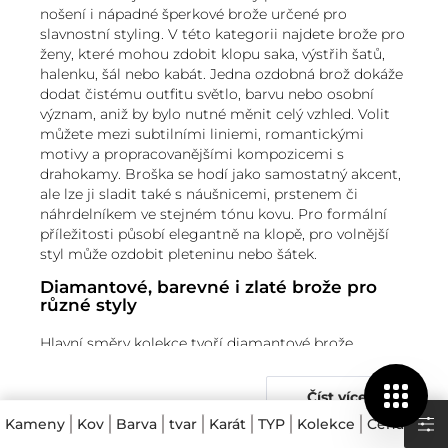
nošení i nápadné šperkové brože určené pro
slavnostní styling. V této kategorii najdete brože pro
ženy, které mohou zdobit klopu saka, výstřih šatů,
halenku, šál nebo kabát. Jedna ozdobná brož dokáže
dodat čistému outfitu světlo, barvu nebo osobní
význam, aniž by bylo nutné měnit celý vzhled. Volit
můžete mezi subtilními liniemi, romantickými
motivy a propracovanějšími kompozicemi s
drahokamy. Broška se hodí jako samostatný akcent,
ale lze ji sladit také s náušnicemi, prstenem či
náhrdelníkem ve stejném tónu kovu. Pro formální
příležitosti působí elegantně na klopě, pro volnější
styl může ozdobit pleteninu nebo šátek.
Diamantové, barevné i zlaté brože pro
různé styly
Hlavní směry kolekce tvoří diamantové brože,
barevné drahokamové modely a zlaté brože v
různých odstínech kovu. Čirý
diamant
podtrhuje
Číst více
čistou eleganci a hodí se k formálním šatům i
minimalistickému saku. Pokud hledáte kontrastní
Kameny
Kov
Barva
tvar
Karát
TYP
Kolekce
Cena
akcent, zaujme hluboký tón
černého diamantu
nebo