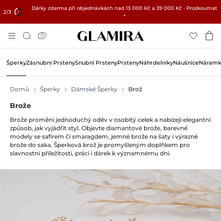
Dárky zdarma při objednávkách nad 13 000 Kč a 39 000 Kč · Prozkoumat
✓ 60denní vrácení ✓ Zdarma úprava velikosti
15% na všechny objednávky →
2
/3
→
Přejít
Hledat
Na
Obsah
Šperky
Zásnubní Prsteny
Snubní Prsteny
Prsteny
Náhrdelníky
Náušnice
Náramk
Domů
Šperky
Dámské Šperky
Brož
Brože
Brože promění jednoduchý oděv v osobitý celek a nabízejí elegantní
způsob, jak vyjádřit styl. Objevte diamantové brože, barevné
modely se safírem či smaragdem, jemné brože na šaty i výrazné
brože do saka. Šperková brož je promyšleným doplňkem pro
slavnostní příležitosti, práci i dárek k významnému dni.