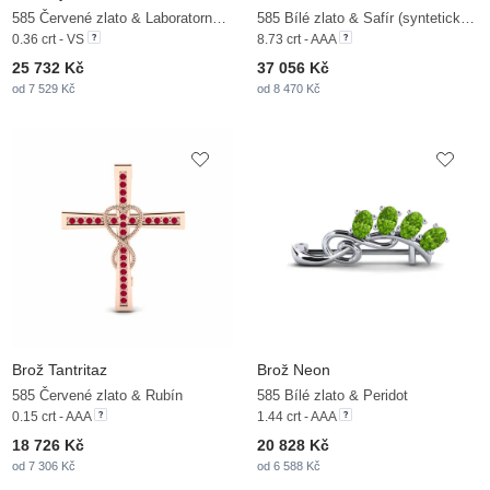
585 Červené zlato & Laboratorně vytvořené diamanty
585 Bílé zlato & Safír (syntetický) & Zirkonium
0.36 crt - VS
8.73 crt - AAA
25 732 Kč
37 056 Kč
od 7 529 Kč
od 8 470 Kč
Brož Tantritaz
Brož Neon
585 Červené zlato & Rubín
585 Bílé zlato & Peridot
0.15 crt - AAA
1.44 crt - AAA
18 726 Kč
20 828 Kč
od 7 306 Kč
od 6 588 Kč