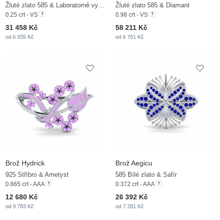
Žluté zlato 585 & Laboratorně vytvořené diamanty
Žluté zlato 585 & Diamant
0.25 crt - VS
0.98 crt - VS
31 458 Kč
58 211 Kč
od 6 935 Kč
od 6 761 Kč
Brož Hydrick
Brož Aegicu
925 Stříbro & Ametyst
585 Bílé zlato & Safír
0.865 crt - AAA
0.372 crt - AAA
12 680 Kč
26 392 Kč
od 9 783 Kč
od 7 281 Kč