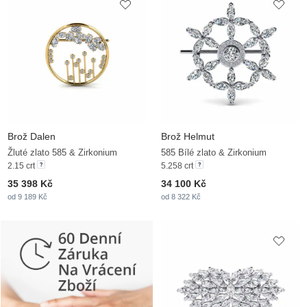
Brož Dalen
Brož Helmut
Žluté zlato 585 & Zirkonium
585 Bílé zlato & Zirkonium
2.15 crt
5.258 crt
35 398 Kč
34 100 Kč
od 9 189 Kč
od 8 322 Kč