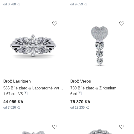
od 8 768 Kč
od 9 659 Kč
Brož Lauritsen
Brož Veros
585 Bílé zlato & Laboratorně vytvořené diamanty
750 Bílé zlato & Zirkonium
1.67 crt - VS
6 crt
44 059 Kč
75 370 Kč
od 7 826 Kč
od 12 235 Kč