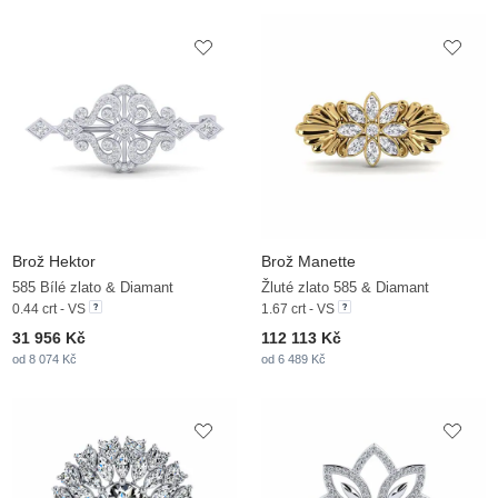
Brož Hektor
Brož Manette
585 Bílé zlato & Diamant
Žluté zlato 585 & Diamant
0.44 crt - VS
1.67 crt - VS
31 956 Kč
112 113 Kč
od 8 074 Kč
od 6 489 Kč