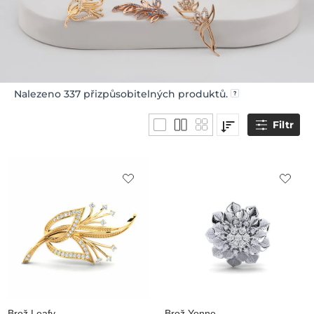
Nalezeno
337
přizpůsobitelných produktů.
Filtr
Brož Leafy
Brož Yonne