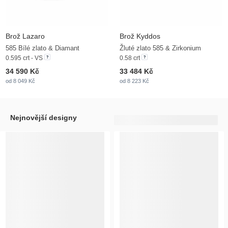
Brož Lazaro
Brož Kyddos
585 Bílé zlato & Diamant
Žluté zlato 585 & Zirkonium
0.595 crt - VS
0.58 crt
34 590 Kč
33 484 Kč
od 8 049 Kč
od 8 223 Kč
Nejnovější designy