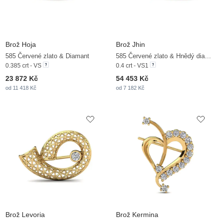
Brož Hoja
Brož Jhin
585 Červené zlato & Diamant
585 Červené zlato & Hnědý diamant & Zirkonium
0.385 crt - VS
0.4 crt - VS1
23 872 Kč
54 453 Kč
od 11 418 Kč
od 7 182 Kč
Brož Levoria
Brož Kermina