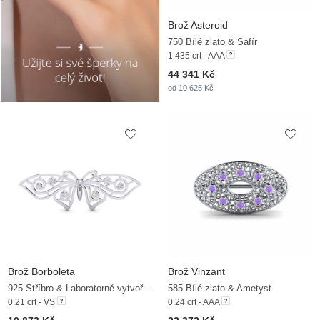
Brož Asteroid
750 Bílé zlato & Safír
1.435 crt - AAA
44 341 Kč
od 10 625 Kč
Brož Borboleta
Brož Vinzant
925 Stříbro & Laboratorně vytvořené diamanty
585 Bílé zlato & Ametyst
0.21 crt - VS
0.24 crt - AAA