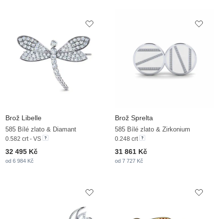
Brož Libelle
Brož Sprelta
585 Bílé zlato & Diamant
585 Bílé zlato & Zirkonium
0.582 crt - VS
0.248 crt
32 495 Kč
31 861 Kč
od 6 984 Kč
od 7 727 Kč