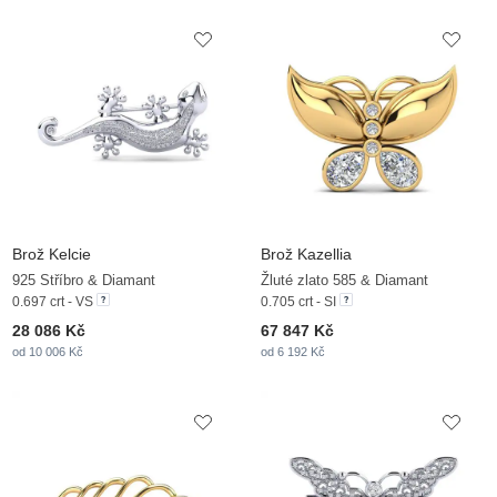
Brož Kelcie
Brož Kazellia
925 Stříbro & Diamant
Žluté zlato 585 & Diamant
0.697 crt - VS
0.705 crt - SI
28 086 Kč
67 847 Kč
od 10 006 Kč
od 6 192 Kč