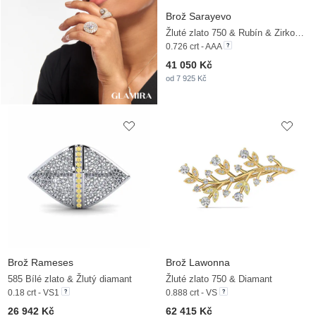
Brož Sarayevo
Žluté zlato 750 & Rubín & Zirkonium
0.726 crt - AAA
41 050 Kč
od 7 925 Kč
Brož Rameses
Brož Lawonna
585 Bílé zlato & Žlutý diamant
Žluté zlato 750 & Diamant
0.18 crt - VS1
0.888 crt - VS
26 942 Kč
62 415 Kč