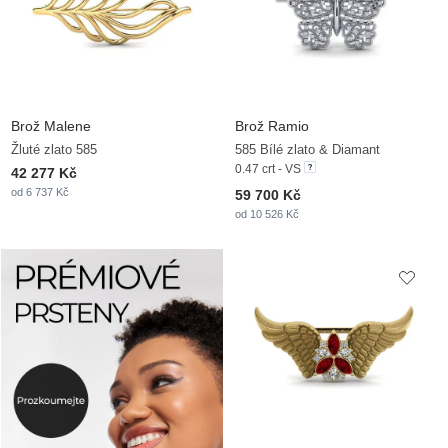
Brož Malene
Brož Ramio
Žluté zlato 585
585 Bílé zlato & Diamant
0.47 crt - VS
42 277 Kč
od 6 737 Kč
59 700 Kč
od 10 526 Kč