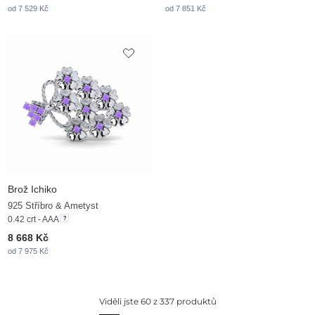
od 7 529 Kč
od 7 851 Kč
Brož Ichiko
925 Stříbro & Ametyst
0.42 crt - AAA
8 668 Kč
od 7 975 Kč
Viděli jste 60 z 337 produktů