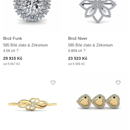
Brož Funk
Brož Niver
585 Bílé zlato & Zirkonium
585 Bílé zlato & Zirkonium
4.56 crt
0.809 crt
29 915 Kč
23 523 Kč
od 8 867 Kč
od 9 486 Kč