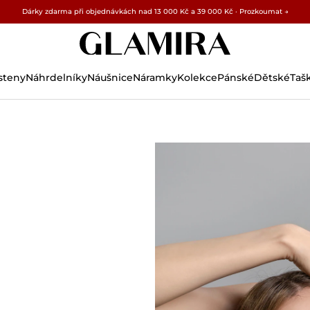
Dárky zdarma při objednávkách nad 13 000 Kč a 39 000 Kč · Prozkoumat →
✓ 60denní vrácení ✓ Zdarma úprava velikosti
15% na všechny objednávky →
steny
Náhrdelníky
Náušnice
Náramky
Kolekce
Pánské
Dětské
Taš