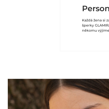
Person
Každá žena si z
šperky GLAMIRA
někomu výjim