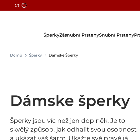
2
/3
Přejít
Na
Obsah
Šperky
Zásnubní Prsteny
Snubní Prsteny
Pr
Domů
Šperky
Dámské Šperky
Dámske šperky
Šperky jsou víc než jen doplněk. Je to
skvělý způsob, jak odhalit svou osobnost
a ukázat váš šarm. Ukažte své pravé já