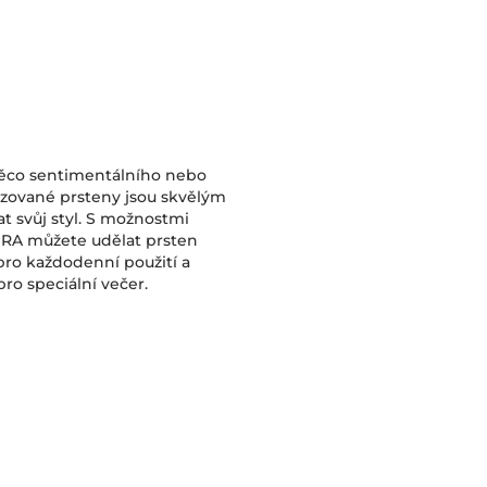
něco sentimentálního nebo
izované prsteny jsou skvělým
t svůj styl. S možnostmi
RA můžete udělat prsten
pro každodenní použití a
ro speciální večer.