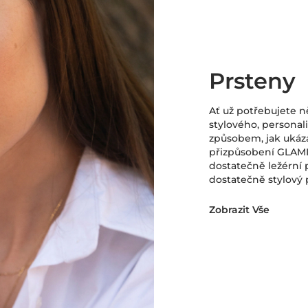
Prsteny
Ať už potřebujete 
stylového, personal
způsobem, jak ukáza
přizpůsobení GLAMI
dostatečně ležérní 
dostatečně stylový p
Zobrazit Vše