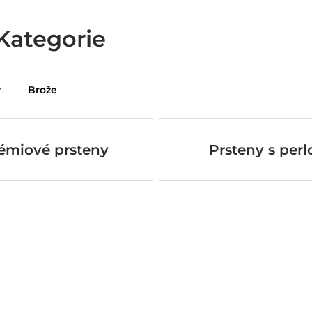
Kategorie
y
Brože
émiové prsteny
Prsteny s perl