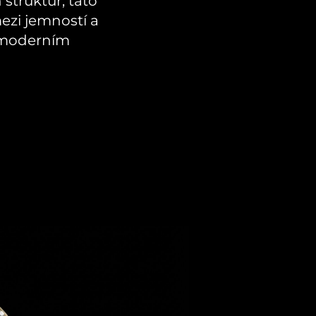
 struktur, tato
ezi jemností a
s moderním