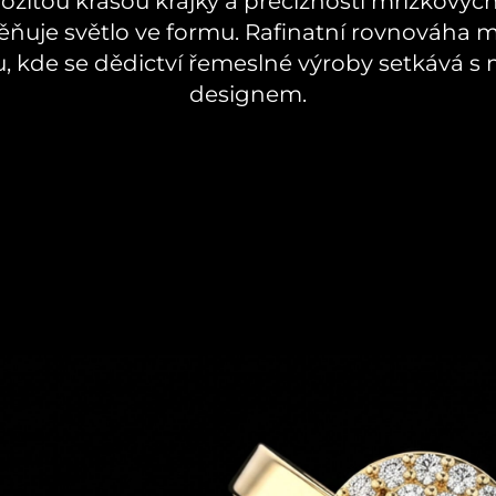
ožitou krásou krajky a precizností mřížkových
ňuje světlo ve formu. Rafinatní rovnováha m
u, kde se dědictví řemeslné výroby setkává 
designem.