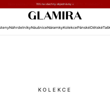
Dárky zdarma při objednávkách nad 13 000 Kč a 39 000 Kč · Prozkoumat →
✓ 60denní vrácení ✓ Zdarma úprava velikosti
15% na všechny objednávky →
steny
Náhrdelníky
Náušnice
Náramky
Kolekce
Pánské
Dětské
Taš
KOLEKCE