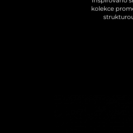
Inspirováno sl
kolekce promě
strukturo